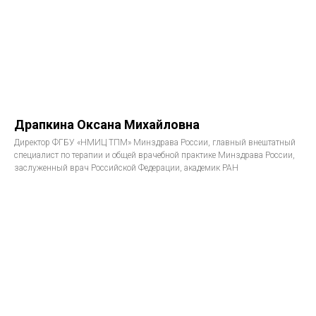
Драпкина Оксана Михайловна
Директор ФГБУ «НМИЦ ТПМ» Минздрава России, главный внештатный
специалист по терапии и общей врачебной практике Минздрава России,
заслуженный врач Российской Федерации, академик РАН