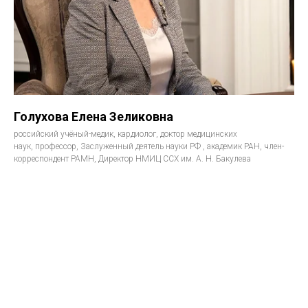
Голухова Елена Зеликовна
российский учёный-медик, кардиолог, доктор медицинских
наук, профессор, Заслуженный деятель науки РФ , академик РАН, член-
корреспондент РАМН, Директор НМИЦ ССХ им. А. Н. Бакулева