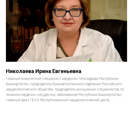
Николаева Ирина Евгеньевна
Главный внештатный специалист кардиолог Минздрава Республики
Башкортостан, председатель Башкортостанского отделения Российского
кардиологического общества, председатель ассоциации специалистов по
лечению сердечно- сосудистых заболеваний Республики Башкортостан,
главный врач ГБУЗ Республиканский кардиологический центр